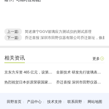
上一篇:
简述康宁GGV玻璃应力测试仪的测试原理
下一篇:
乔迁喜报 深圳市田野仪器有限公司乔迁新址，焕新
相关资讯
更多
京东方斥资 465 亿元，设第四条6代柔性OLED生产线
全新技术 研发先行玻璃表面应力计 FSM-6000X（365nm+595nm）双波段应力仪
热烈祝贺日本折原荣获国家玻璃应力软件著作权证书
乔迁喜报 深圳市田野仪器有限公司乔迁新址，焕新启航
田野首页
产品中心
技术支持
联系田野
网站地图