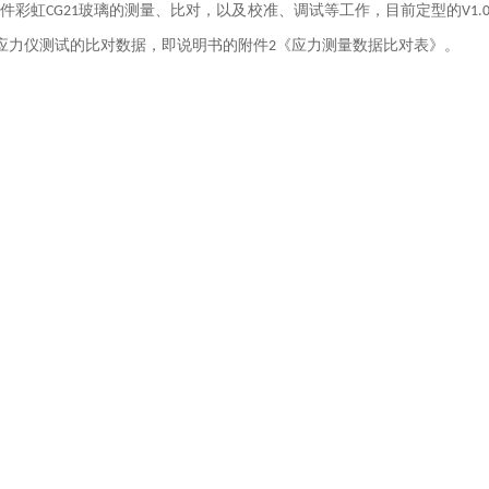
条件彩虹
玻璃的测量、比对，以及校准、调试等工作，目前定型的
CG21
V1.
应力仪测试的比对数据，即说明书的附件
《应力测量数据比对表》。
2