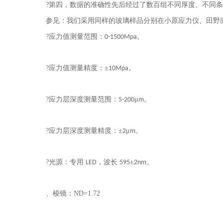
?第四，数据的准确性先后经过了数百组不同厚度、不同
参见：我们采用同样的玻璃样品分别在小原应力仪、田野
?应力值测量范围：
。
0-1500Mpa
?应力值测量精度：±
。
10Mpa
?应力层深度测量范围：
μ
。
5-200
m
?应力层深度测量精度：±
μ
。
2
m
?光源：专用
，波长
±
。
LED
595
2nm
、棱镜：
ND=1.72