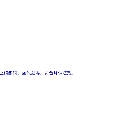
非生物降解性：不
生物富积/累积性
其他有害作用：无
十、废弃处置
废弃物性质：一般
废弃处置方法：按
制焚烧法处理或委
收再利用，但不可
、亚硝酸钠、卤代烃等。符合环保法规。
于6公斤）气流吹
免接触到高热，火
弃物处理公司进行
液桶中）的布头自
用肥皂洗净，然后
处理公司进行处理
废弃注意事项：废