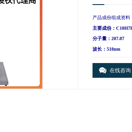
产品成份组成资料
主要成份：C10H7
分子量：207.07
波长：518nm
折射率ND:1.499
规格：50ML、100
在线咨询
三、产品特点：本测
2
/4
内，结合本品对强
品质优良的平板玻
四、使用方法：本
应力和边缘应力测
造的钢化玻璃、半