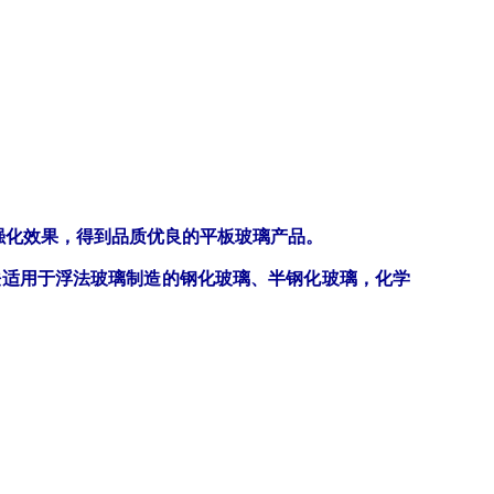
用于钢化玻璃、半钢化玻璃、退火玻璃。
液体
0MM HG(Lit)
℃(lit)
强化效果，得到品质优良的平板玻璃产品。
0℃
法适用于浮法玻璃制造的钢化玻璃、半钢化玻璃，化学
未确定
（℃）：未确定
):未确定
℃):未确定
未确定