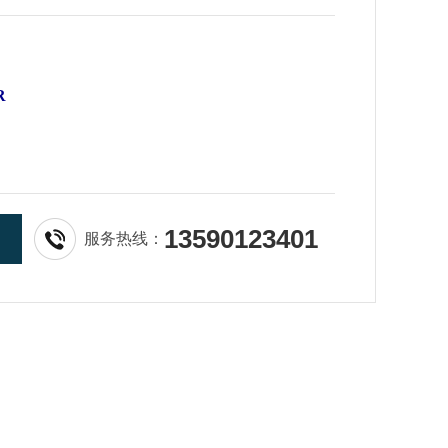
R
13590123401
ML
、
5
00ML
服务热线：
试剂对于表面应力测量可精确到±10Mpa以
化条件进行调解，可获得很高的强化效果，得到
璃产品。
应力测试剂需配合应力测试仪器使用，玻璃表面
试的方法：表面应力测试方法适用于浮法玻璃制
钢化玻璃，化学钢化玻璃可参照使用本方法；边