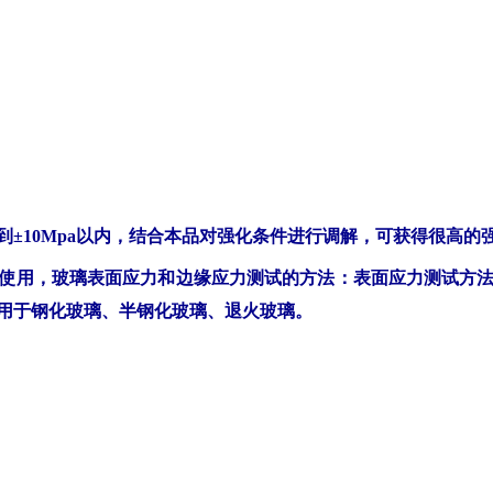
缘应力测试方法适
五、物理特性：
外观：无色或透明
气味：轻微
熔点：-2℃–1℃(lit)
沸点：133-134
℃/1
密度：1048/ML at 20
±10Mpa以内，结合本品对强化条件进行调解，可获得很高的
闪点：（℃）：>23
使用，玻璃表面应力和边缘应力测试的方法：表面应力测试方
用于钢化玻璃、半钢化玻璃、退火玻璃。
比旋光度（o）：
自燃点或引燃温度
蒸气压（kpa,25℃
饱和蒸气压(kpa,60
燃烧热（KJ/mol):