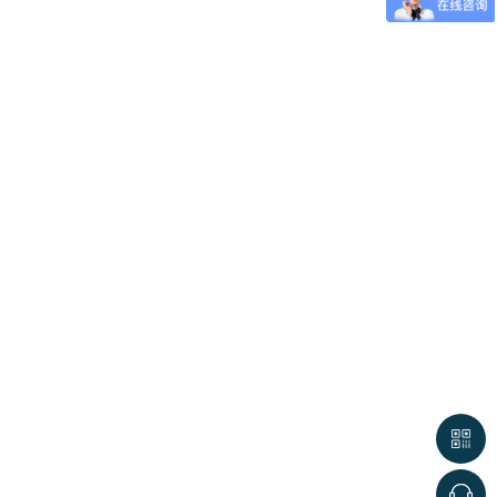
LD50:810毫克
品不含ODS物质、六价铬离子、亚硝酸钠、卤代
规。
用