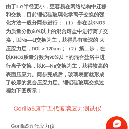
由于
Li?
半径更小，更容易在网络结构中迁移
和交换，目前锂铝硅玻璃化学离子交换的强
化方法一般分两步进行：（
）
步在以
1
KNO3
为质量分数
以上的混合熔盐中进行离子交
60%
换，以
—
交换为主，获得具有极深的
大
Na
Li
压应力层，
＞
；（
）第二步，在
DOL
120um
2
以
质量分数为
以上的混合盐浴中进
KNO3
90%
行离子交换，以
—
交换为主，获得较高的
K
Na
表面压应力。两步完成后，玻璃表面就形成
了较厚的复合压应力层。锂铝硅玻璃交换过
程如下图所示：
Gorilla5康宁五代玻璃应力测试仪
Gorilla5五代应力仪