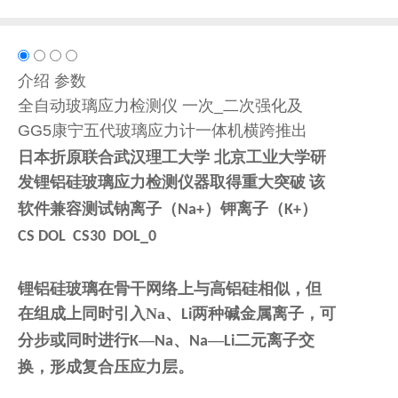
介绍
参数
全自动玻璃应力检测仪 一次_二次强化及
GG5康宁五代玻璃应力计一体机横跨推出
日本折原联合武汉理工大学
北京工业大学研
发锂铝硅玻璃应力检测仪器取得重大突破
该
软件兼容测试钠离子（
）钾离子（
）
Na+
K+
CS DOL CS30 DOL_0
锂铝硅玻璃在骨干网络上与高铝硅相似，但
在组成上同时引入
Na
、
两种碱金属离子，可
Li
分步或同时进行
—
、
—
二元离子交
K
Na
Na
Li
换，形成复合压应力层。