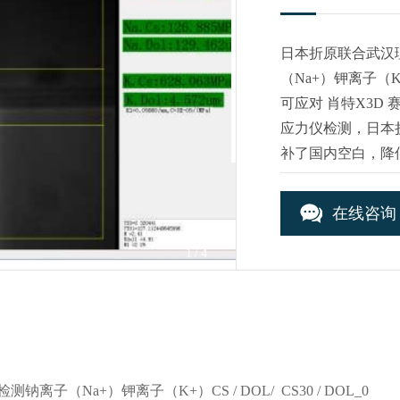
日本折原联合武汉
（Na+）钾离子（K+）C
可应对 肖特X3D 赛
应力仪检测，日本
补了国内空白，降
玻璃生产企业的蓬
在线咨询
1
/4
Na+）钾离子（K+）CS / DOL/ CS30 / DOL_0