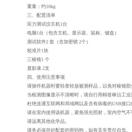
重量：约16kg
三、配置清单
应力测试仪主机1台
电脑1台（包含主机、显示器、鼠标、键盘）
测试软件2 套（含加密锁 2个）
校准片1块
三棱镜1 个
显影液 2支
四、使用注意事项
请操作机器时要轻拿轻放被测样品，以免对棱镜部
当检测图像显示不清晰时，请自行用棉签棒沾工
杜绝连通互联网和局域网以及含有病毒的USB接
请在室内使用该机器，避免强光照射，室内空气不
请远离其他化学品。
请务必保存好配套的密码狗，如有丢失责任自负。