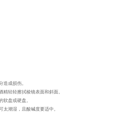
分造成损伤。
业酒精轻轻擦拭棱镜表面和斜面。
口的软盘或硬盘。
可太潮湿，且酸碱度要适中。