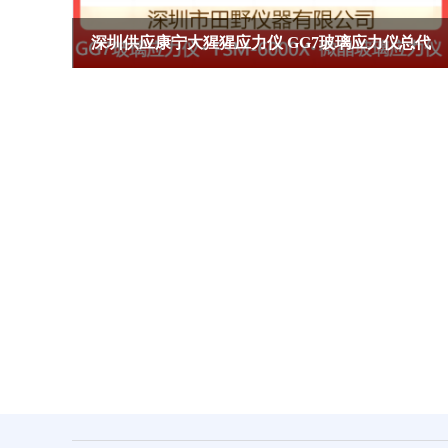
仪FSM-6000X授权合
应商
供应日本 WPA-200折射率
差轴方向检测