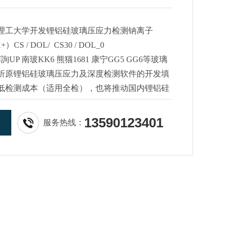
理工大学开发锂铝硅玻璃压应力检测钠离子
S / DOL/ CS30 / DOL_0
詢UP 南玻KK6 熊猫1681 康宁GG5 GG6等玻璃
折原锂铝硅玻璃压应力及深度检测软件的开发填
低检测成本（适用全检），也将推动国内锂铝硅
勃发展。
13590123401
服务热线：