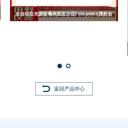
橢偏仪、偏振角、相位
升级康宁五代玻璃Li+与K+和Na+离子
仪
力检测仪
返回产品中心