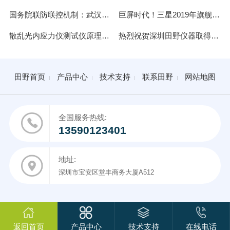
国务院联防联控机制：武汉疫情快速上升态势得到控制
巨屏时代！三星2019年旗舰屏幕尺寸曝光：最大6.75英寸
散乱光内应力仪测试仪原理说明及结构表述
热烈祝贺深圳田野仪器取得彩虹CG71锂铝硅二强玻璃快速测量软件授权及专利
田野首页
产品中心
技术支持
联系田野
网站地图
全国服务热线:
13590123401
地址:
深圳市宝安区堂丰商务大厦A512
返回首页
产品中心
技术支持
在线电话